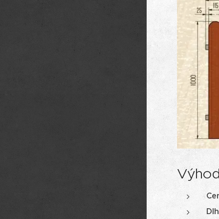
Výhod
Ce
Dlh