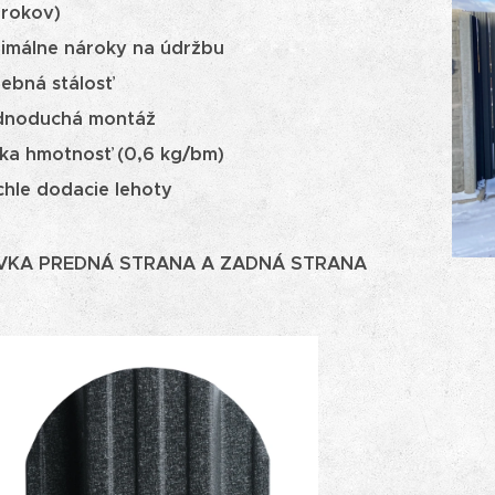
 rokov)
nimálne nároky na údržbu
ebná stálosť
dnoduchá montáž
zka hmotnosť (0,6 kg/bm)
hle dodacie lehoty
VKA PREDNÁ STRANA A ZADNÁ STRANA