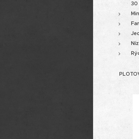
30
Mi
Far
Je
Ní
Rýc
PLOTO