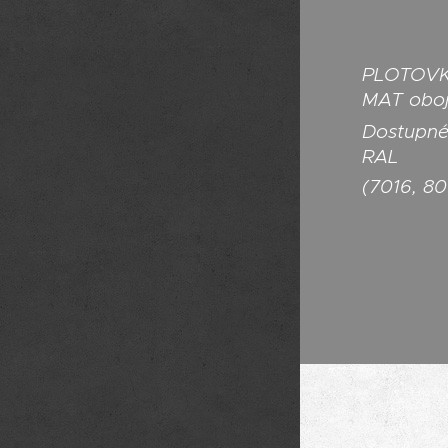
PLOTOVK
MAT obojs
Dostupn
RAL
(7016, 8