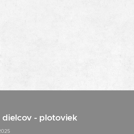
RAL 7016 mat
dielcov - plotoviek
.2025