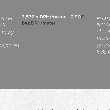
3,57€ s DPH/meter
2,90
€
A LPL
P
LOT
bez DPH/meter
tr.
IMITÁ
obojst
é
farby
Dostu
017,9005)
(Zlat
lesk,
P