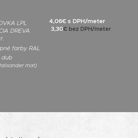
4,06€ s DPH/meter
OVKA LPL
3,30
€ bez D
PH/meter
CIA DREVA
r.
pné farby RAL
ý dub
alisander mat)