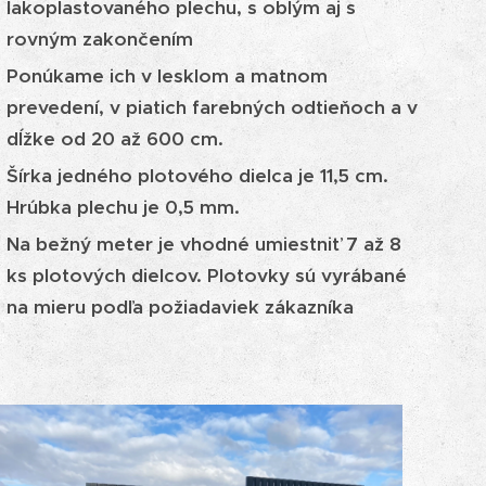
lakoplastovaného plechu, s oblým aj s
rovným zakončením
Ponúkame ich v lesklom a matnom
prevedení, v piatich farebných odtieňoch a v
dĺžke od 20 až 600 cm.
Šírka jedného plotového dielca je 11,5 cm.
Hrúbka plechu je 0,5 mm.
Na bežný meter je vhodné umiestniť 7 až 8
ks plotových dielcov. Plotovky sú vyrábané
na mieru podľa požiadaviek zákazníka