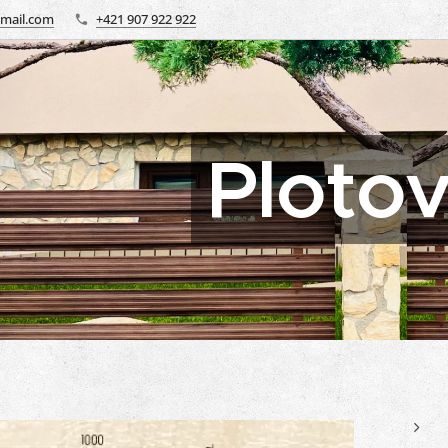
gmail.com
+421 907 922 922
Ploto